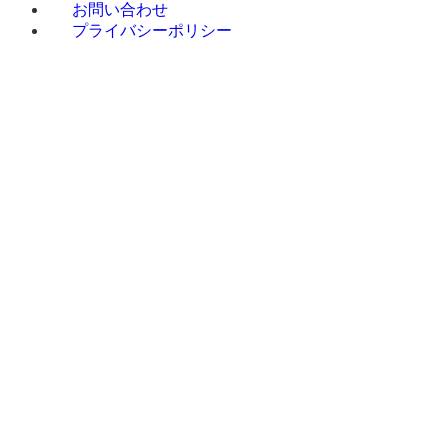
お問い合わせ
プライバシーポリシー
Q&A
ホ
お
会
サービス一
設置・稼
施工事例
ー
知
社
覧
働までの
太陽光
Q&A
ホ
お
会
サービス一
設
施工事例
ム
ら
案
太
流れ
発電施工事
MENU
ー
知
社
覧
置・
太
せ
内
陽光発
例
ム
ら
案
稼働
陽光発
電
蓄電池
太陽
せ
内
まで
電施工
蓄
施工事例
光発
の流
事例
電池
ソーラ
電
れ
蓄
ソ
ーカーポー
電池施
ーラー
ト施工事例
蓄電
工事例
カーポ
マヌル
池
ソ
ート
ソーラーリ
ーラー
マ
ース施工事
ソー
カーポ
ヌルソ
例
ラー
ート施
ーラー
オール
カー
工事例
リース
電化施工事
ポー