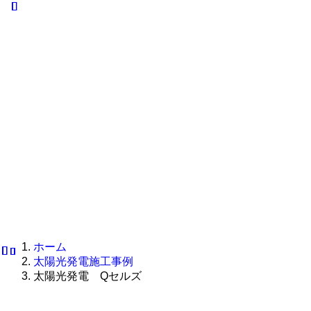
マ
オ
例
ト
ヌルソ
V2H･
ール電
EV充電器
ーラー
化
マヌ
施工事例
リース
ルソ
V2H･
施工事
ーラ
EV充電
例
ーリ
器
オ
ース
ール電
化施工
オー
事例
ル電
化
V2H･
EV充
V2H･
電器施
EV充
工事例
電器
ホーム
太陽光発電施工事例
太陽光発電 Qセルズ