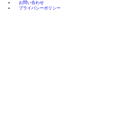
お問い合わせ
プライバシーポリシー
Q&A
ホ
お
会
サービス一
設置・稼
施工事例
ー
知
社
覧
働までの
太陽光
Q&A
ホ
お
会
サービス一
設
施工事例
ム
ら
案
太
流れ
発電施工事
MENU
ー
知
社
覧
置・
太
せ
内
陽光発
例
ム
ら
案
稼働
陽光発
電
蓄電池
太陽
せ
内
まで
電施工
蓄
施工事例
光発
の流
事例
電池
ソーラ
電
れ
蓄
ソ
ーカーポー
電池施
ーラー
ト施工事例
蓄電
工事例
カーポ
マヌル
池
ソ
ート
ソーラーリ
ーラー
マ
ース施工事
ソー
カーポ
ヌルソ
例
ラー
ート施
ーラー
オール
カー
工事例
リース
電化施工事
ポー