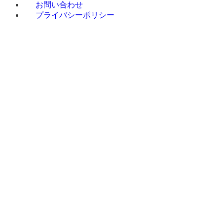
お問い合わせ
プライバシーポリシー
Q&A
ホ
お
会
サービス一
設置・稼
施工事例
ー
知
社
覧
働までの
太陽光
Q&A
ホ
お
会
サービス一
設
施工事例
ム
ら
案
太
流れ
発電施工事
MENU
ー
知
社
覧
置・
太
せ
内
陽光発
例
ム
ら
案
稼働
陽光発
電
蓄電池
太陽
せ
内
まで
電施工
蓄
施工事例
光発
の流
事例
電池
ソーラ
電
れ
蓄
ソ
ーカーポー
電池施
ーラー
ト施工事例
蓄電
工事例
カーポ
マヌル
池
ソ
ート
ソーラーリ
ーラー
マ
ース施工事
ソー
カーポ
ヌルソ
例
ラー
ート施
ーラー
オール
カー
工事例
リース
電化施工事
ポー