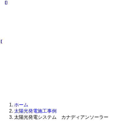
マ
オ
例
ト
ヌルソ
V2H･
ール電
EV充電器
ーラー
化
マヌ
施工事例
リース
ルソ
V2H･
施工事
ーラ
EV充電
例
ーリ
器
オ
ース
ール電
化施工
オー
事例
ル電
化
V2H･
EV充
V2H･
電器施
EV充
工事例
電器
ホーム
太陽光発電施工事例
太陽光発電システム カナディアンソーラー