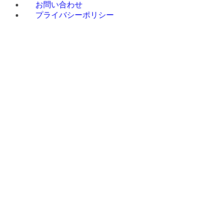
お問い合わせ
プライバシーポリシー
Q&A
ホ
お
会
サービス一
設置・稼
施工事例
ー
知
社
覧
働までの
太陽光
Q&A
ホ
お
会
サービス一
設
施工事例
ム
ら
案
太
流れ
発電施工事
MENU
ー
知
社
覧
置・
太
せ
内
陽光発
例
ム
ら
案
稼働
陽光発
電
蓄電池
太陽
せ
内
まで
電施工
蓄
施工事例
光発
の流
事例
電池
ソーラ
電
れ
蓄
ソ
ーカーポー
電池施
ーラー
ト施工事例
蓄電
工事例
カーポ
マヌル
池
ソ
ート
ソーラーリ
ーラー
マ
ース施工事
ソー
カーポ
ヌルソ
例
ラー
ート施
ーラー
オール
カー
工事例
リース
電化施工事
ポー