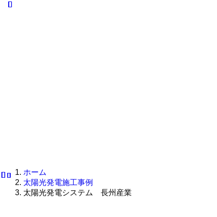
マ
オ
例
ト
ヌルソ
V2H･
ール電
EV充電器
ーラー
化
マヌ
施工事例
リース
ルソ
V2H･
施工事
ーラ
EV充電
例
ーリ
器
オ
ース
ール電
化施工
オー
事例
ル電
化
V2H･
EV充
V2H･
電器施
EV充
工事例
電器
ホーム
太陽光発電施工事例
太陽光発電システム 長州産業